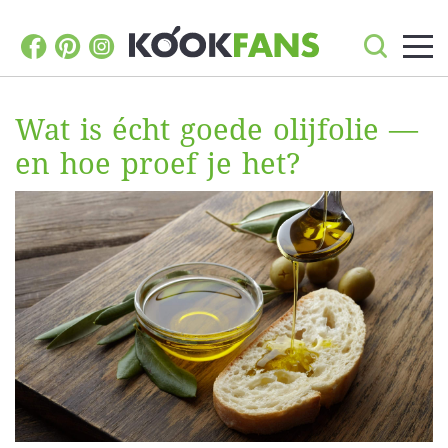
Wat is écht goede olijfolie —
en hoe proef je het?