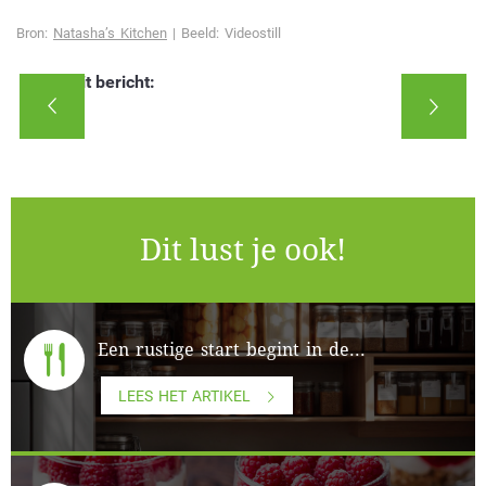
Bron:
Natasha’s Kitchen
| Beeld: Videostill
Deel dit bericht:
Dit lust je ook!
Een rustige start begint in de...
LEES HET ARTIKEL