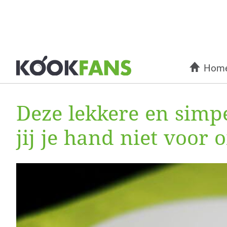
Hom
Deze lekkere en simpe
jij je hand niet voor 