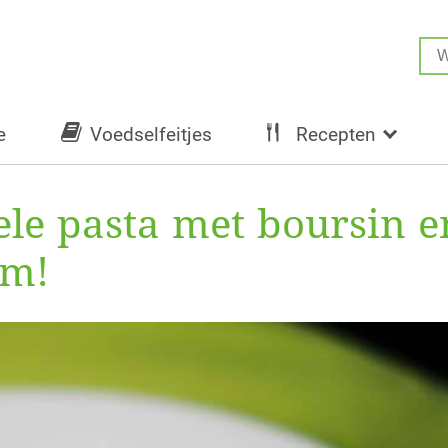
e
Voedselfeitjes
Recepten
le pasta met boursin e
om!