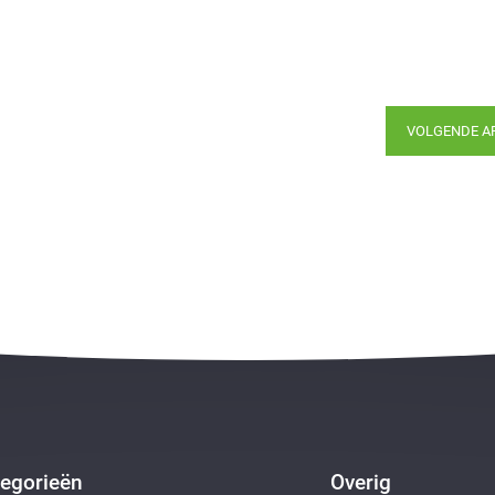
VOLGENDE A
egorieën
Overig