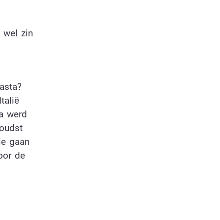
 wel zin
asta?
talië
ta werd
 oudst
ie gaan
oor de