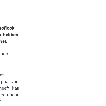
noflook
an hebben
iet.
ersom.
et
 paar van
eeft, kan
 een paar
”