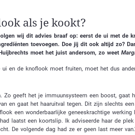
ook als je kookt?
olgen wij dit advies braaf op: eerst de ui met de k
ngrediënten toevoegen. Doe jij dit ook altijd zo? D
Huijbrechts moet het juist andersom, zo weet
Margr
e ui en de knoflook moet fruiten, moet het dus and
jn. Zo geeft het je immuunsysteem een boost, gaat h
n en gaat het haaruitval tegen. Dit zijn slechts een
look een wonderbaarlijke geneeskrachtige werking h
ad laatst een koortslip. Ik adviseerde haar de plek
cht. De volgende dag had ze er geen last meer van.