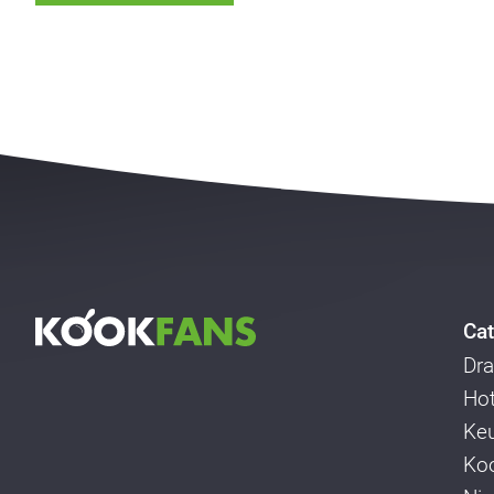
Cat
Dra
Ho
Ke
Koo