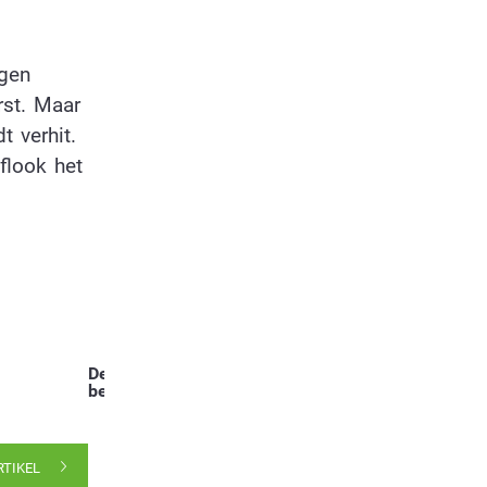
egen
rst. Maar
t verhit.
flook het
Deel dit
bericht:
RTIKEL