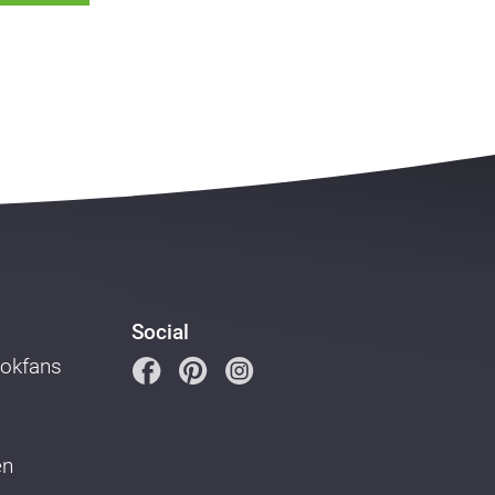
Social
ookfans
en