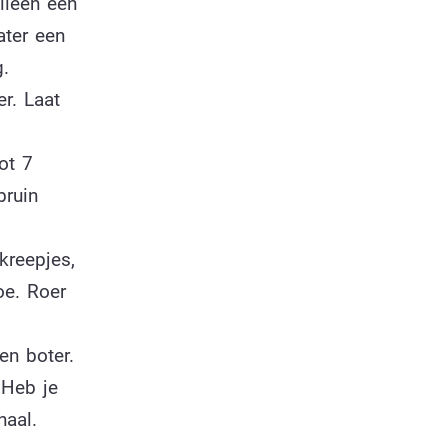
lleen een
ater een
.
r. Laat
ot 7
bruin
kreepjes,
oe. Roer
n boter.
 Heb je
haal.