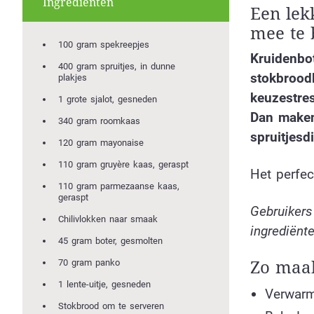
Ingrediënten
Een lek
mee te
100 gram spekreepjes
Kruidenbot
400 gram spruitjes, in dunne
stokbroodb
plakjes
keuzestre
1 grote sjalot, gesneden
Dan maken
340 gram roomkaas
spruitjesd
120 gram mayonaise
110 gram gruyère kaas, geraspt
Het perfec
110 gram parmezaanse kaas,
geraspt
Gebruikers
Chilivlokken naar smaak
ingrediënte
45 gram boter, gesmolten
70 gram panko
Zo maak
1 lente-uitje, gesneden
Verwarm
Stokbrood om te serveren