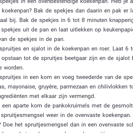
spekjes in een ovenbestendige koekenpan. Heb je a
 koekenpan? Bak de spekjes dan daarin en pak er l
aal bij. Bak de spekjes in 6 tot 8 minuten knapperig
spekjes uit de pan en laat uitlekken op keukenpapie
van de spekjes in de pan.
pruitjes en sjalot in de koekenpan en roer. Laat 6 t
opstaan tot de spruitjes beetgaar zijn en de sjalot 
te worden.
spruitjes in een kom en voeg tweederde van de spe
s, mayonaise, gruyère, parmezaan en chilivlokken t
ngrediënten met elkaar zijn vermengd.
 een aparte kom de pankokruimels met de gesmolte
 spruitjesmengsel weer in de ovenvaste koekenpan.
t? Doe het spruitjesmengsel dan in een ovenvaste sc