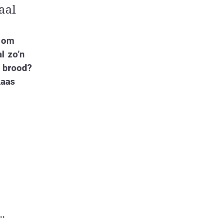
aal
t om
l zo’n
 brood?
kaas