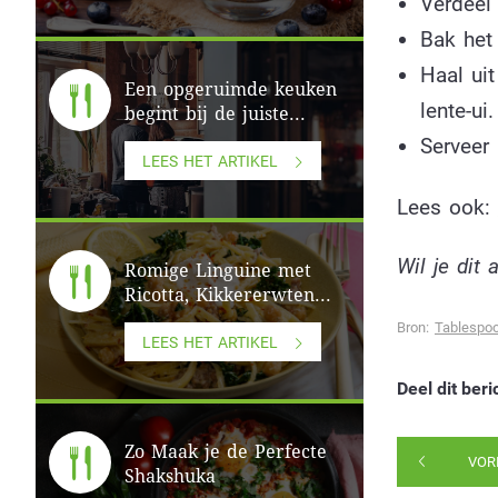
Verdeel
Bak het
Haal ui
Een opgeruimde keuken
lente-ui.
begint bij de juiste...
Serveer
LEES HET ARTIKEL
Lees ook:
Wil je dit
Romige Linguine met
Ricotta, Kikkererwten...
Bron:
Tablespo
LEES HET ARTIKEL
Deel dit beri
Zo Maak je de Perfecte
VOR
Shakshuka