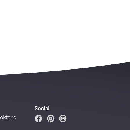
Social
ookfans