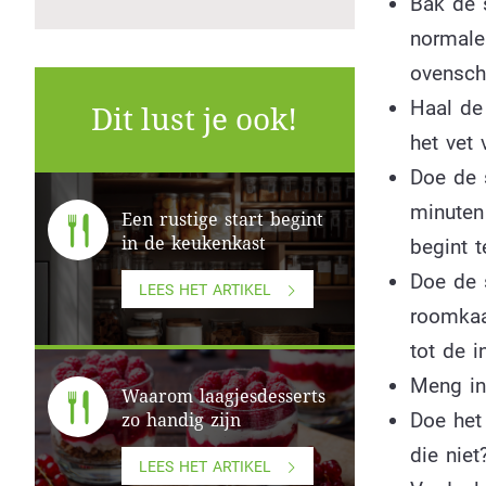
Bak de 
normale
ovensch
Haal de 
Dit lust je ook!
het vet 
Doe de s
minuten 
Een rustige start begint
in de keukenkast
begint 
Doe de 
LEES HET ARTIKEL
roomkaa
tot de i
Meng in
Waarom laagjesdesserts
Doe het
zo handig zijn
die nie
LEES HET ARTIKEL