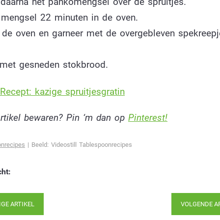
 daarna het pankomengsel over de spruitjes.
 mengsel 22 minuten in de oven.
t de oven en garneer met de overgebleven spekreepj
 met gesneden stokbrood.
Recept: kazige spruitjesgratin
 artikel bewaren? Pin ‘m dan op
Pinterest!
onrecipes
| Beeld: Videostill Tablespoonrecipes
cht:
IGE ARTIKEL
VOLGENDE A