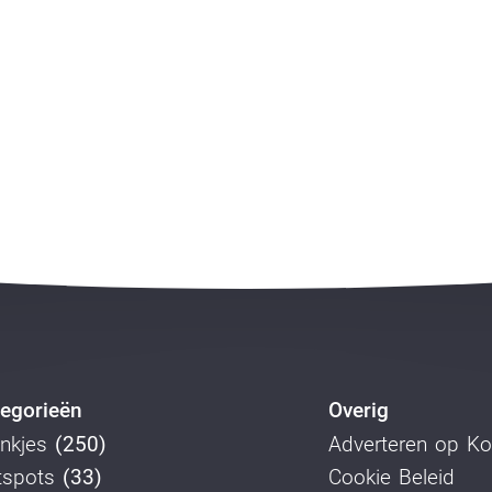
egorieën
Overig
nkjes
(250)
Adverteren op K
tspots
(33)
Cookie Beleid