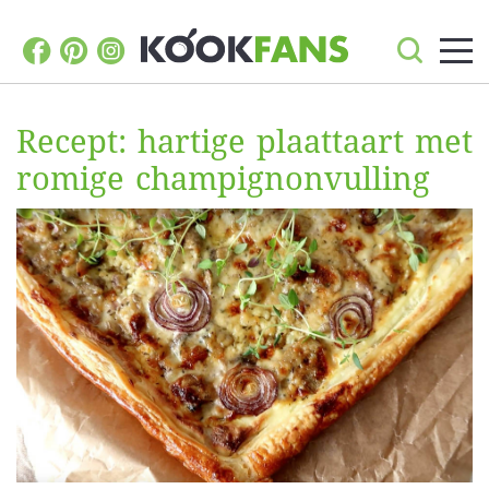
Recept: hartige plaattaart met
romige champignonvulling