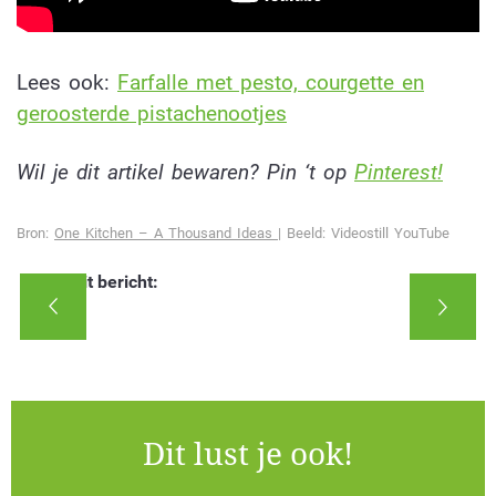
Lees ook:
Farfalle met pesto, courgette en
geroosterde pistachenootjes
Wil je dit artikel bewaren? Pin ‘t op
Pinterest!
Bron:
One Kitchen – A Thousand Ideas |
Beeld: Videostill YouTube
Deel dit bericht:
Dit lust je ook!