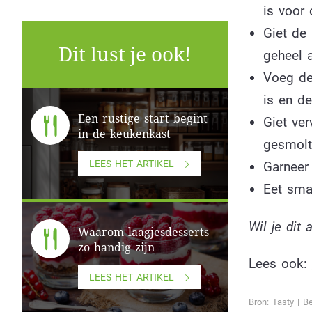
is voor
Giet de
Dit lust je ook!
geheel 
Voeg de
is en de
Een rustige start begint
Giet ve
in de keukenkast
gesmolt
LEES HET ARTIKEL
Garneer
Eet smak
Wil je dit 
Waarom laagjesdesserts
zo handig zijn
Lees ook:
LEES HET ARTIKEL
Bron:
Tasty
| Be