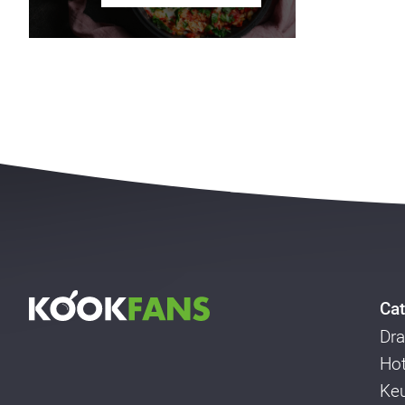
Cat
Dra
Ho
Ke