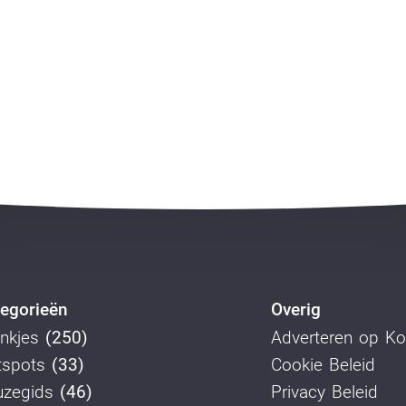
egorieën
Overig
nkjes
(250)
Adverteren op K
tspots
(33)
Cookie Beleid
uzegids
(46)
Privacy Beleid