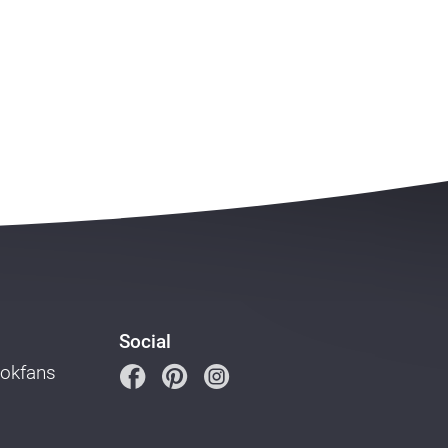
Social
ookfans