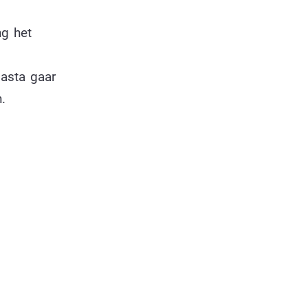
ng het
pasta gaar
.