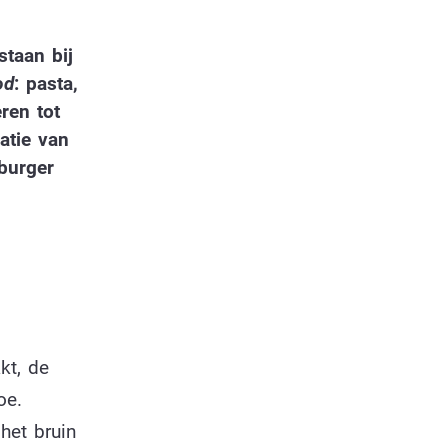
staan bij
od
: pasta,
ren tot
atie van
eburger
kt, de
oe.
het bruin