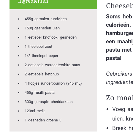
Ingrediënten
Cheeseb
Soms heb j
455g gemalen rundvlees
calorieën.
150g gesneden uien
hamburgers
1 eetlepel knoflook, gesneden
een maalti
1 theelepel zout
pasta met 
1/2 theelepel peper
pasta!
2 eetlepels worcestershire saus
Gebruikers
2 eetlepels ketchup
ingrediënte
4 kopjes runderbouillon (945 mL)
455g fusilli pasta
Zo maak
300g geraspte cheddarkaas
Voeg aa
120ml melk
uien, kn
1 gesneden groene ui
Breek h