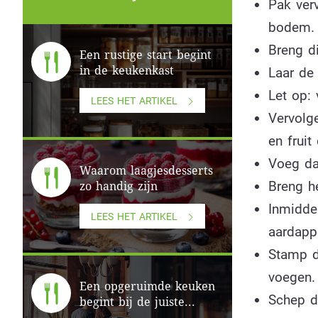
Pak ver
bodem.
Breng d
Een rustige start begint
in de keukenkast
Laar de 
Let op:
LEES HET ARTIKEL
Vervolge
en fruit
Voeg da
Waarom laagjesdesserts
Breng h
zo handig zijn
Inmidde
LEES HET ARTIKEL
aardapp
Stamp d
voegen.
Een opgeruimde keuken
Schep d
begint bij de juiste...