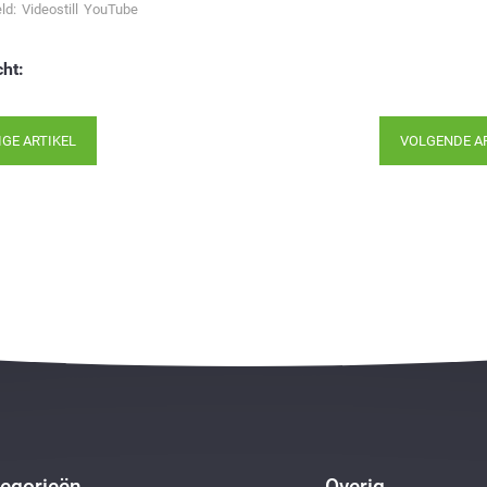
ld: Videostill YouTube
cht:
IGE ARTIKEL
VOLGENDE A
egorieën
Overig