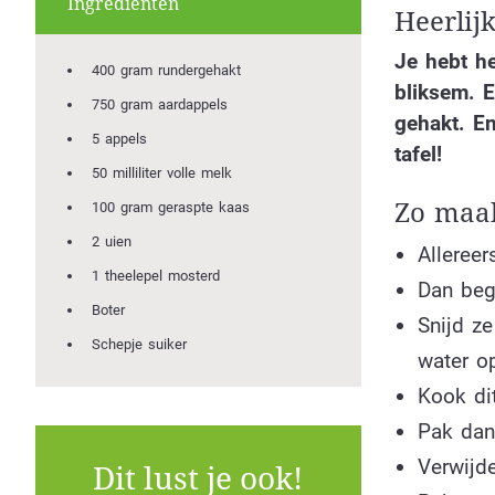
Ingrediënten
Heerlijk
Je hebt he
400 gram rundergehakt
bliksem. E
750 gram aardappels
gehakt. En
5 appels
tafel!
50 milliliter volle melk
Zo maak
100 gram geraspte kaas
2 uien
Alleree
1 theelepel mosterd
Dan beg
Boter
Snijd z
Schepje suiker
water o
Kook di
Pak dan 
Verwijd
Dit lust je ook!