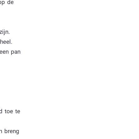
op de
ijn.
heel.
 een pan
d toe te
n breng