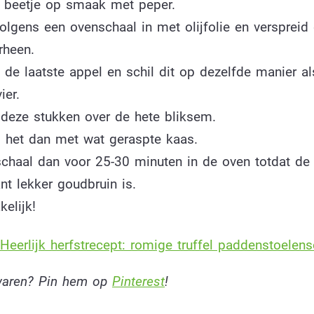
 beetje op smaak met peper.
olgens een ovenschaal in met olijfolie en verspreid
rheen.
 de laatste appel en schil dit op dezelfde manier al
ier.
 deze stukken over de hete bliksem.
i het dan met wat geraspte kaas.
schaal dan voor 25-30 minuten in de oven totdat de
nt lekker goudbruin is.
elijk!
Heerlijk herfstrecept: romige truffel paddenstoelen
ewaren? Pin hem op
Pinterest
!