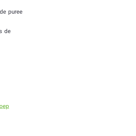
 de puree
s de
soep