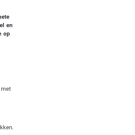
hete
el en
e op
n met
ukken.