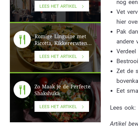
nog een
LEES HET ARTIKEL
Vet verv
hier ove
Pak dan
Romige Linguine met
andere v
Ricotta, Kikkererwten...
Verdeel
LEES HET ARTIKEL
Bestroo
Zet de 
bovenka
Zo Maak je de Perfecte
Eet smak
Shakshuka
Lees ook:
LEES HET ARTIKEL
Artikel b