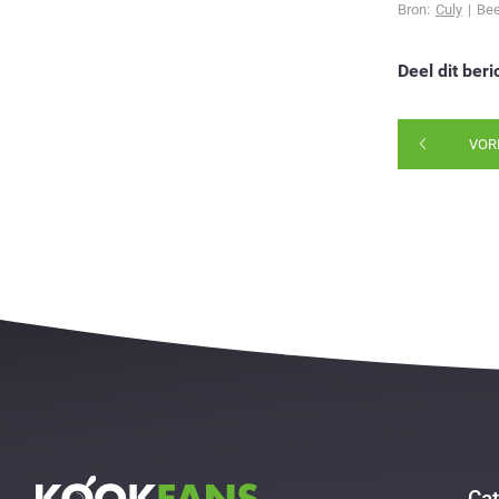
Bron:
Culy
| Bee
Deel dit beri
VOR
Cat