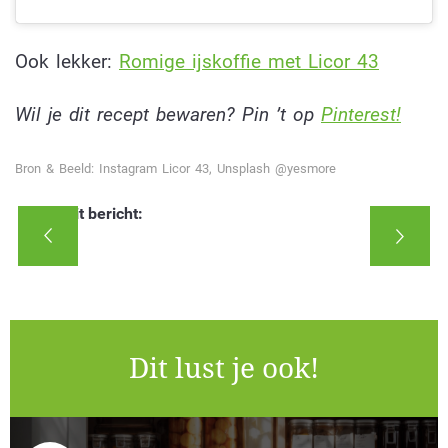
Ook lekker:
R
omige ijskoffie met Licor 43
Wil je dit recept bewaren? Pin ’t op
Pinterest!
Bron & Beeld: Instagram Licor 43, Unsplash @yesmore
Deel dit bericht:
Dit lust je ook!