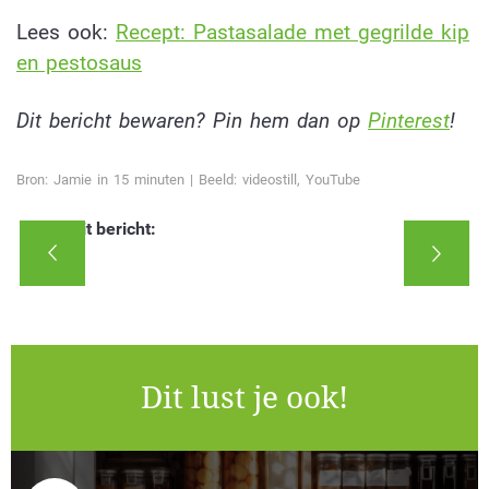
Lees ook:
Recept: Pastasalade met gegrilde kip
en pestosaus
Dit bericht bewaren? Pin hem dan op
Pinterest
!
Bron: Jamie in 15 minuten | Beeld: videostill, YouTube
Deel dit bericht:
Dit lust je ook!