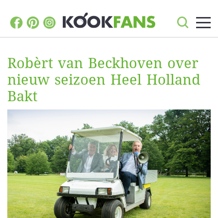
Robèrt van Beckhoven over
nieuw seizoen Heel Holland
Bakt