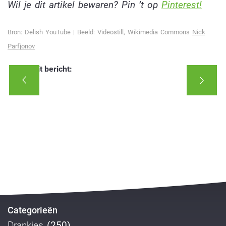
Wil je dit artikel bewaren? Pin ’t op
Pinterest!
Bron: Delish YouTube | Beeld: Videostill, Wikimedia Commons
Nick
Parfjonov
Deel dit bericht:
Categorieën
Drankjes
(250)