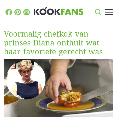
Voormalig chefkok van
prinses Diana onthult wat
haar favoriete gerecht was