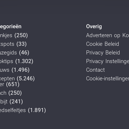
egorieën
Overig
nkjes
(250)
Adverteren op K
tspots
(33)
Cookie Beleid
uzegids
(46)
Privacy Beleid
ktips
(1.302)
Privacy Instelling
euws
(1.496)
Contact
cepten
(5.246)
Cookie-instellinge
er
(651)
nch
(250)
bijt
(241)
dselfeitjes
(1.891)