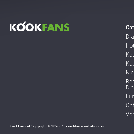
Cat
Dra
Ho
Ke
Koo
Ni
Re
Din
Lu
Ont
Voe
KookFans.nl Copyright © 2026. Alle rechten voorbehouden