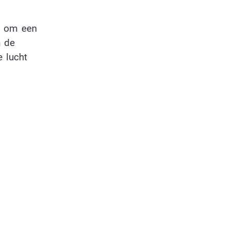
at om een
n de
 lucht