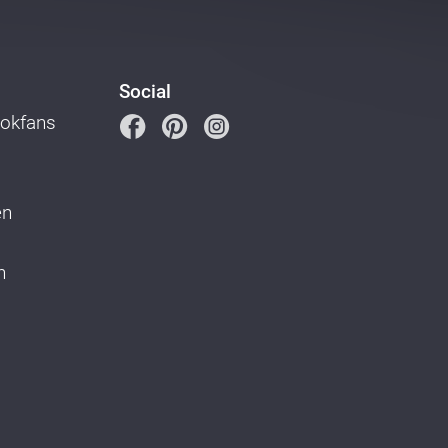
Social
ookfans
en
n