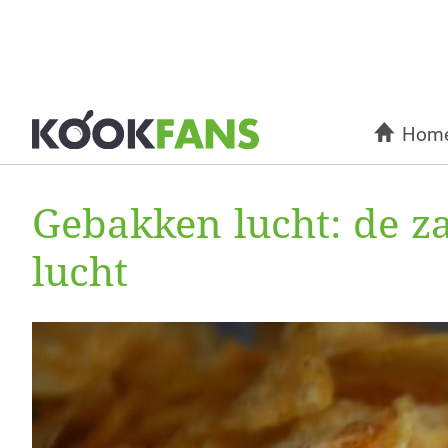
Hom
Gebakken lucht: de z
lucht