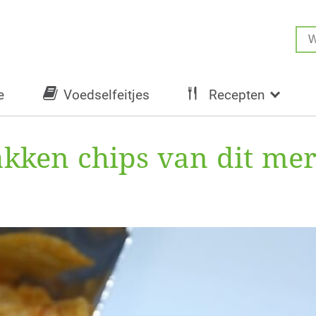
e
Voedselfeitjes
Recepten
akken chips van dit me