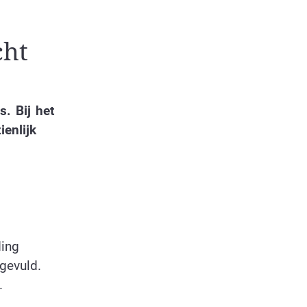
cht
. Bij het
ienlijk
ding
gevuld.
.