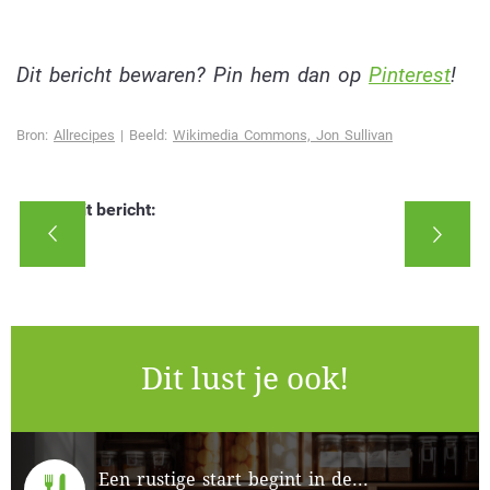
Dit bericht bewaren? Pin hem dan op
Pinterest
!
Bron:
Allrecipes
| Beeld:
Wikimedia Commons, Jon Sullivan
Deel dit bericht:
Dit lust je ook!
Een rustige start begint in de...