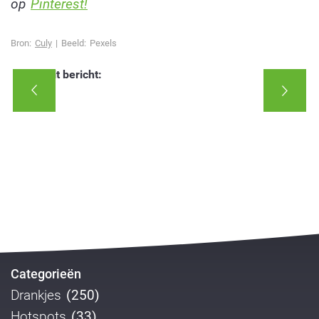
op
Pinterest!
Bron:
Culy
| Beeld: Pexels
Deel dit bericht:
Categorieën
Drankjes
(250)
Hotspots
(33)