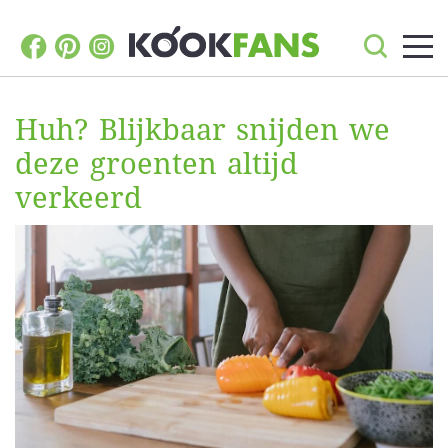
Huh? Blijkbaar snijden we
deze groenten altijd
verkeerd