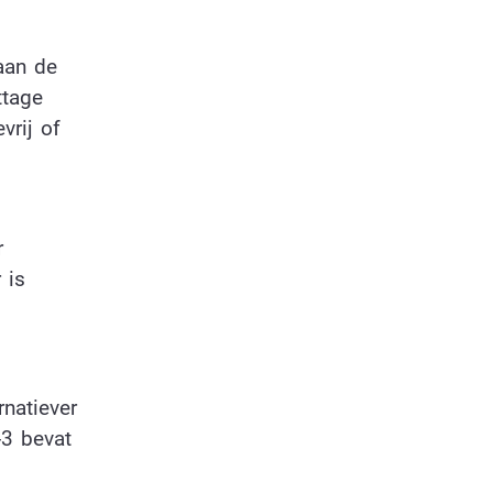
aan de
ttage
vrij of
r
 is
rnatiever
-3 bevat