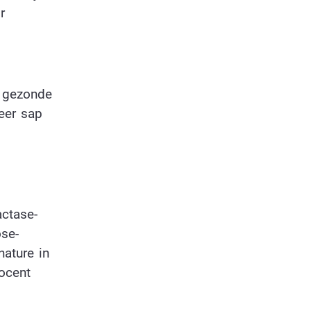
r
n gezonde
eer sap
actase-
ose-
nature in
rocent