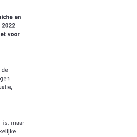
uiche en
o 2022
het voor
 de
agen
atie,
 is, maar
elijke