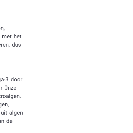
n,
n met het
eren, dus
ga-3 door
or 0nze
roalgen.
gen,
uit algen
in de