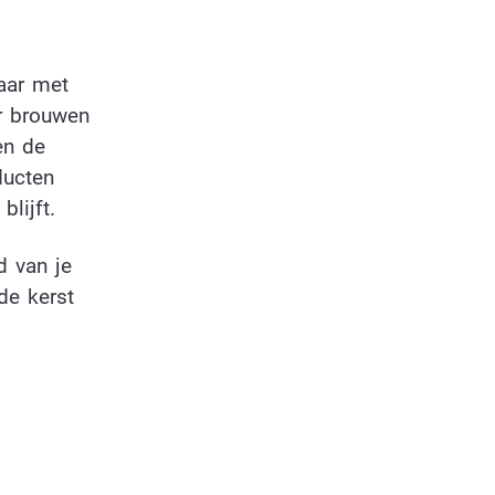
aar met
r brouwen
en de
ducten
lijft.
d van je
de kerst