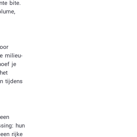
te bite.
olume,
voor
e milieu-
oef je
het
n tijdens
 een
ssing: hun
een rijke