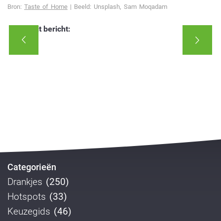
Bron:
Taste of Home
| Beeld: Unsplash, Sam Moqadam
Deel dit bericht:
Categorieën
Drankjes
(250)
Hotspots
(33)
Keuzegids
(46)