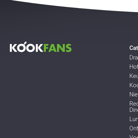
Cat
Dra
Ho
Ke
Koo
Ni
Re
Din
Lu
Ont
Voe