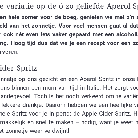
e variatie op de ó zo geliefde Aperol S
en hele zomer voor de boeg, genieten we met z’n a
eld van het zonnetje. Voor veel mensen gaat al da
 ook nét even iets vaker gepaard met een alcohol
ing. Hoog tijd dus dat we je een recept voor een 
erveren.
ider Spritz
nnetje op ons gezicht en een Aperol Spritz in onze
ns binnen een mum van tijd in Italië. Het zorgt vo
antiegevoel. Toch is het nooit verkeerd om te variër
t lekkere drankje. Daarom hebben we een heerlijke va
nele Spritz voor je in petto: de Apple Cider Spritz. H
 makkelijk en snel te maken – nodig, want je weet h
t zonnetje weer verdwijnt!