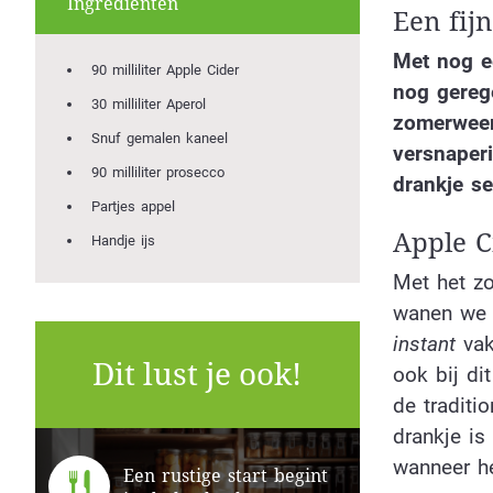
Ingrediënten
Een fijn
Met nog e
90 milliliter Apple Cider
nog gereg
30 milliliter Aperol
zomerweer
Snuf gemalen kaneel
versnaper
90 milliliter prosecco
drankje s
Partjes appel
Apple C
Handje ijs
Met het zo
wanen we o
instant
vak
Dit lust je ook!
ook bij di
de traditio
drankje is
wanneer he
Een rustige start begint