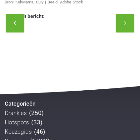
Bron:
KekMama
,
Culy
| Beeld: Adobe Stock
Deel dit bericht:
Categorieën
Drankjes
(250)
Hotspots
(33)
Keuzegids
(46)