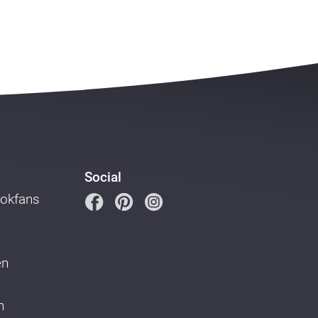
Social
ookfans
en
n