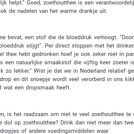
jk helpt.” Goed, zoethoutthee is een verantwoordeli
 ook de nadelen van het warme drankje uit.
izine bevat, een stof die de bloeddruk verhoogt. “Doo
loeddruk stijgt”. Per direct stoppen met het drinke
eel thee hebt gedronken hoef je ook zeker niet in pa
 is een natuurlijke smaakstof die vijftig keer zoeter 
k zo lekker.” Wist je dat we in Nederland relatief ge
n drop en dit snoepje wordt veel verorberd in ons kik
gd wat een dropsmaak heeft.
 is het raadzaam om niet te veel zoethoutthee te 
e dol op zoethoutthee? Drink dan niet meer dan twe
de dropjes of andere voedingsmiddelen waar