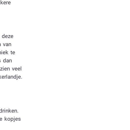
jkere
r deze
n van
niek te
is dan
zien veel
kerlandje.
drinken.
e kopjes