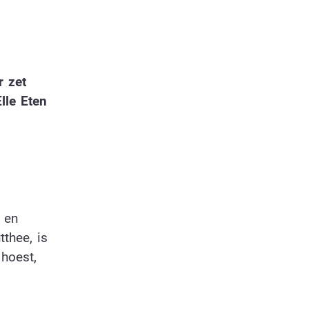
r zet
lle Eten
 en
thee, is
 hoest,