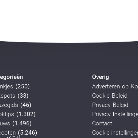
egorieën
Overig
nkjes
(250)
Adverteren op K
tspots
(33)
Cookie Beleid
uzegids
(46)
Privacy Beleid
ktips
(1.302)
Privacy Instelling
euws
(1.496)
Contact
cepten
(5.246)
Cookie-instellinge