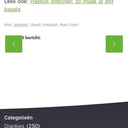
Lees ook:
Heerlijk ontbijten: zo maak je zelf
bagels
Bron:
Margriet
| Beeld: Unsplash, Ryan Darin
Deel dit bericht:
Categorieën
Drankjes
(250)