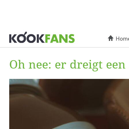
Hom
Oh nee: er dreigt een