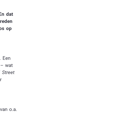
En dat
 reden
oos op
. Een
 – wat
 Street
r
van o.a.