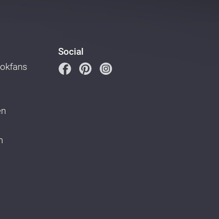
Social
ookfans
en
n