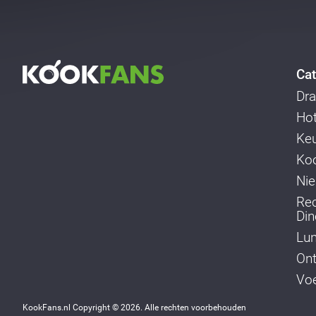
Cat
Dra
Ho
Ke
Koo
Ni
Re
Din
Lu
Ont
Voe
KookFans.nl Copyright © 2026. Alle rechten voorbehouden