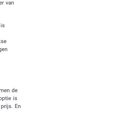
er van
is
kse
gen
lemen de
optie is
prijs. En