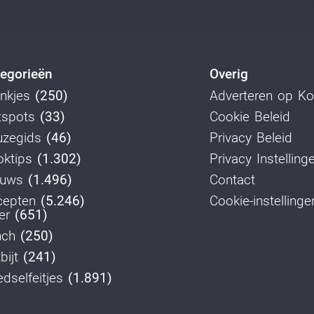
egorieën
Overig
nkjes
(250)
Adverteren op K
tspots
(33)
Cookie Beleid
uzegids
(46)
Privacy Beleid
ktips
(1.302)
Privacy Instelling
euws
(1.496)
Contact
cepten
(5.246)
Cookie-instellinge
er
(651)
nch
(250)
bijt
(241)
dselfeitjes
(1.891)