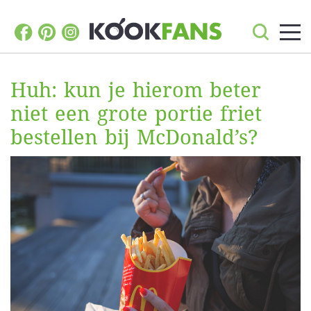
Huh: kun je hierom beter
niet een grote portie friet
bestellen bij McDonald’s?