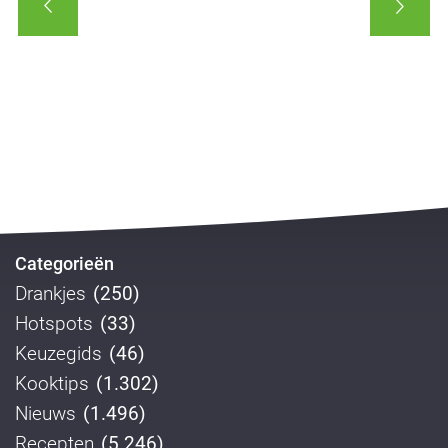
Categorieën
Drankjes
(250)
Hotspots
(33)
Keuzegids
(46)
Kooktips
(1.302)
Nieuws
(1.496)
Recepten
(5.246)