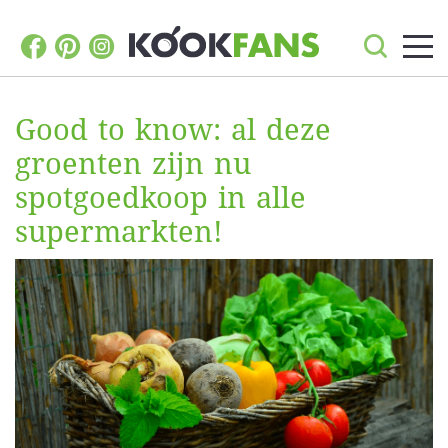
Good to know: al deze
groenten zijn nu
spotgoedkoop in alle
supermarkten!