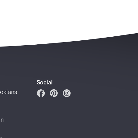
Social
ookfans
en