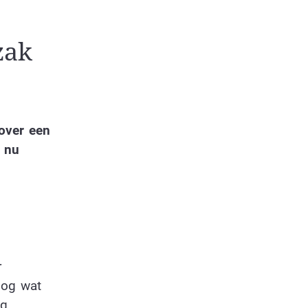
zak
 over een
t nu
r
log wat
og