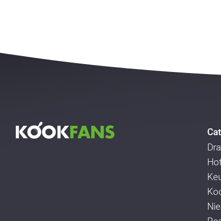
Cat
Dra
Ho
Ke
Koo
Ni