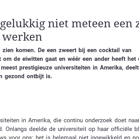
t gelukkig niet meteen een 
e werken
 zien komen. De een zweert bij een cocktail van
st om de eiwitten gaat en wéér een ander heeft het
 meest prestigieuze universiteiten in Amerika, deel
n gezond ontbijt is.
siteiten in Amerika, die continu onderzoek doet naa
. Onlangs deelde de universiteit op haar officiële b
ws voor ons: het is helemaal niet ingewikkeld en n