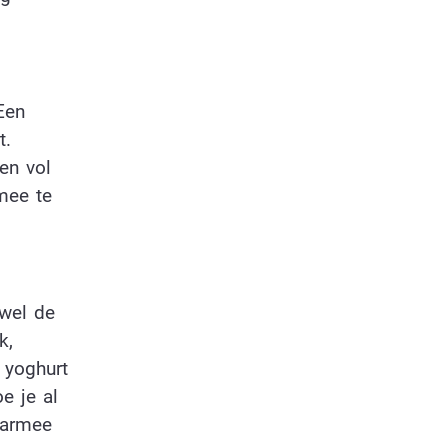
Een
t.
en vol
mee te
owel de
k,
 yoghurt
e je al
aarmee