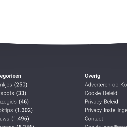
egorieën
Overig
nkjes
(250)
Adverteren op K
tspots
(33)
Cookie Beleid
uzegids
(46)
Privacy Beleid
ktips
(1.302)
Privacy Instelling
euws
(1.496)
Contact