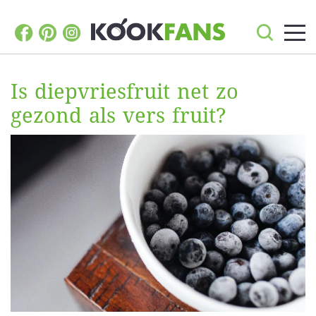
Is diepvriesfruit net zo
gezond als vers fruit?