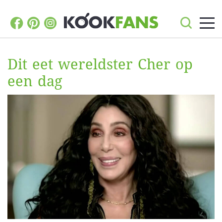
Dit eet wereldster Cher op
een dag