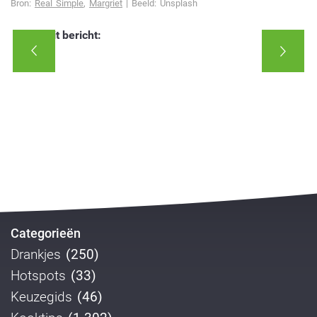
Bron:
Real Simple
,
Margriet
| Beeld: Unsplash
Deel dit bericht:
Categorieën
Drankjes
(250)
Hotspots
(33)
Keuzegids
(46)