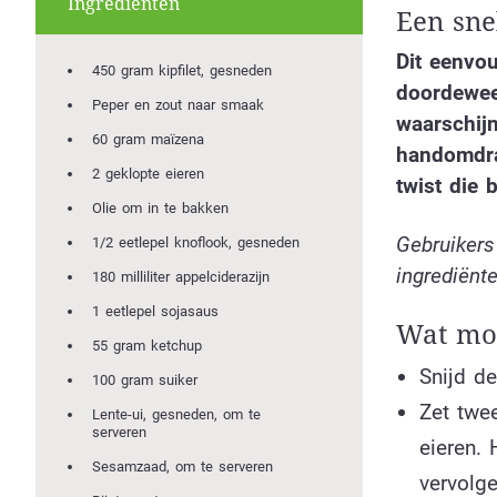
Ingrediënten
Een sne
Dit eenvou
450 gram kipfilet, gesneden
doordewee
Peper en zout naar smaak
waarschijn
60 gram maïzena
handomdra
2 geklopte eieren
twist die 
Olie om in te bakken
Gebruikers
1/2 eetlepel knoflook, gesneden
ingrediënt
180 milliliter appelciderazijn
1 eetlepel sojasaus
Wat moe
55 gram ketchup
Snijd d
100 gram suiker
Zet twe
Lente-ui, gesneden, om te
serveren
eieren. 
Sesamzaad, om te serveren
vervolg