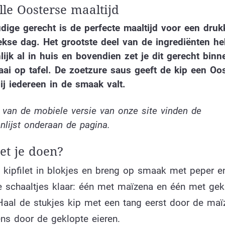
lle Oosterse maaltijd
dige gerecht is de perfecte maaltijd voor een druk
kse dag. Het grootste deel van de ingrediënten he
lijk al in huis en bovendien zet je dit gerecht bin
ai op tafel. De zoetzure saus geeft de kip een Oo
bij iedereen in de smaak valt.
 van de mobiele versie van onze site vinden de
enlijst onderaan de pagina.
t je doen?
e kipfilet in blokjes en breng op smaak met peper e
e schaaltjes klaar: één met maïzena en één met gek
H
aal de stukjes kip met een tang eerst door de maï
ens door de geklopte eieren.