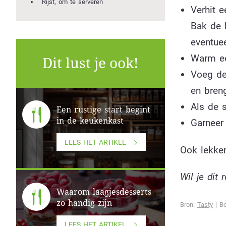
Rijst, om te serveren
Verhit 
Bak de 
eventuee
Warm ee
Dit lust je ook!
Voeg de 
en bren
Als de 
Een rustige start begint
in de keukenkast
Garneer
LEES HET ARTIKEL
Ook lekke
Wil je dit
Waarom laagjesdesserts
zo handig zijn
Bron:
Tasty
| Be
LEES HET ARTIKEL