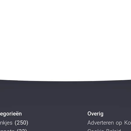
egorieën
Overig
nkjes
(250)
Adverteren op K