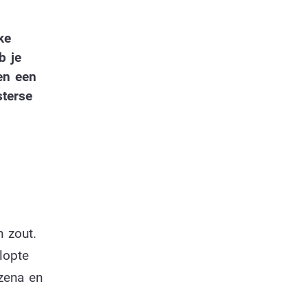
ke
b je
nen een
sterse
n zout.
lopte
zena en