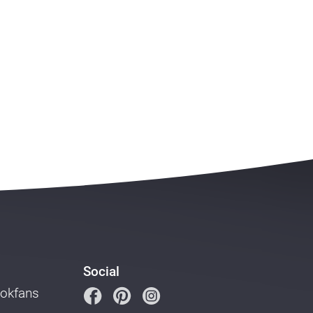
Social
ookfans