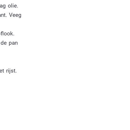
g olie.
ant. Veeg
flook.
 de pan
 rijst.