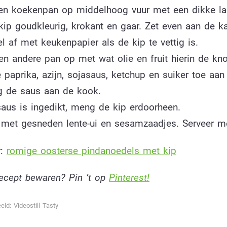
een koekenpan op middelhoog vuur met een dikke laa
kip goudkleurig, krokant en gaar. Zet even aan de k
l af met keukenpapier als de kip te vettig is.
n andere pan op met wat olie en fruit hierin de kno
paprika, azijn, sojasaus, ketchup en suiker toe aan
g de saus aan de kook.
saus is ingedikt, meng de kip erdoorheen.
 met gesneden lente-ui en sesamzaadjes. Serveer met
r:
romige oosterse pindanoedels met kip
 recept bewaren? Pin ’t op
Pinterest!
eld: Videostill Tasty