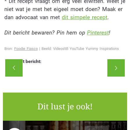
* Dit recept vraagt om erg veel eiwitten. Weet je
niet wat je met het eigeel moet doen? Maak er
dan advocaat van met
dit simpele recept
.
Dit bericht bewaren? Pin hem op
Pinterest
!
Bron:
Foodie Fiasco
|
Beeld: Videostill YouTube Yummy Inspirations
Deel dit bericht:
Dit lust je ook!