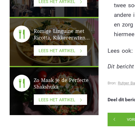
LEES HET ARTIKEL
twee soo
andere i
en zorg 
Romige Linguine met
hiermee
Ricotta, Kikkererwten...
Lees ook:
LEES HET ARTIKEL
Dit berich
Zo Maak je de Perfecte
Bron:
Rutger Ba
Shakshuka
Deel dit beri
LEES HET ARTIKEL
VOR