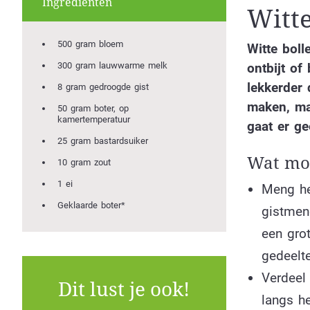
Ingrediënten
Witte
500 gram bloem
Witte boll
300 gram lauwwarme melk
ontbijt of
lekkerder 
8 gram gedroogde gist
maken, ma
50 gram boter, op
kamertemperatuur
gaat er ge
25 gram bastardsuiker
Wat moe
10 gram zout
1 ei
Meng he
Geklaarde boter*
gistmeng
een gro
gedeelt
Verdeel
Dit lust je ook!
langs he