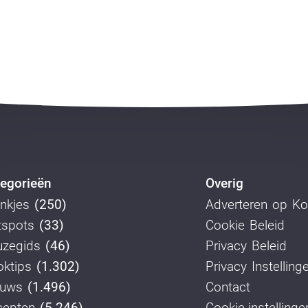
egorieën
Overig
nkjes
(250)
Adverteren op K
tspots
(33)
Cookie Beleid
uzegids
(46)
Privacy Beleid
ktips
(1.302)
Privacy Instelling
euws
(1.496)
Contact
cepten
(5.246)
Cookie-instellinge