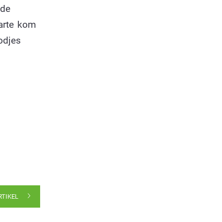
 de
parte kom
odjes
RTIKEL