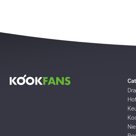
Cat
Dra
Ho
Ke
Koo
Ni
Re