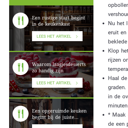
opbolle
vershoud
Een rustige start begint
Nu het l
in de keukenkast
eruit e
LEES HET ARTIKEL
beklede
Klop he
rijzen 
Waarom laagjesdesserts
tempera
zo handig zijn
Haal de
LEES HET ARTIKEL
graden.
in de o
minuten
Een opgeruimde keuken
* Maak 
begint bij de juiste...
de een 