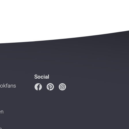
Social
ookfans
en
n