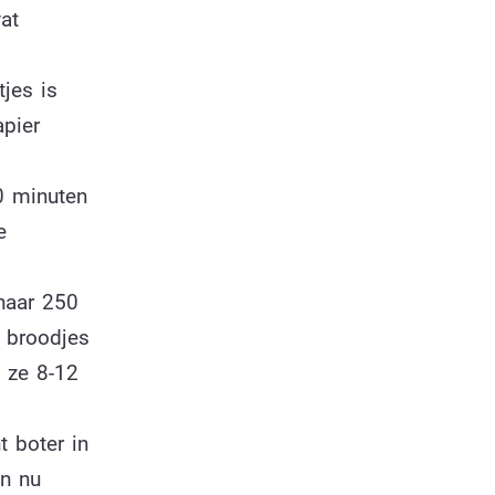
at
tjes is
apier
0 minuten
e
naar 250
e broodjes
 ze 8-12
t boter in
an nu