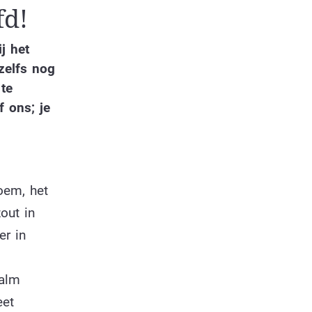
fd!
j het
 zelfs nog
 te
 ons; je
oem, het
out in
er in
palm
eet