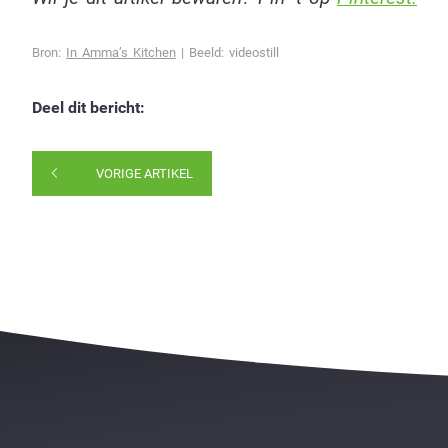
Bron:
In Amma’s Kitchen
| Beeld: videostill
Deel dit bericht:
VORIGE ARTIKEL