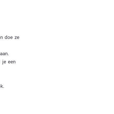
en doe ze
aan.
 je een
k.