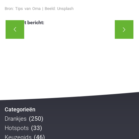
Bron: Tips van Oma | Beeld: Unsplash
Deel dit bericht:
Categorieën
Drankjes
(250)
Hotspots
(33)
Keuzegids
(46)