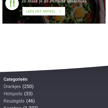
Zo Maak je de Perfecte Shakshuka
LEES HET ARTIKEL
Categorieën
Drankjes
(250)
Hotspots
(33)
Keuzegids
(46)