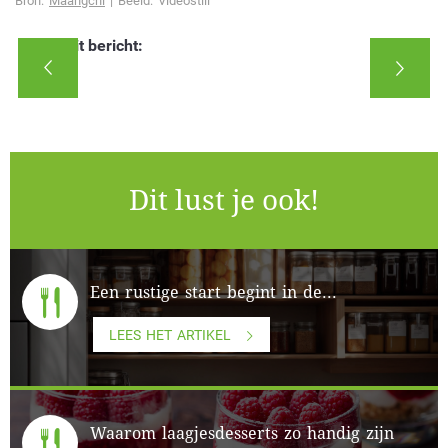
Bron:
Maangchi
| Beeld: Videostill
Deel dit bericht:
Dit lust je ook!
Een rustige start begint in de...
LEES HET ARTIKEL
Waarom laagjesdesserts zo handig zijn