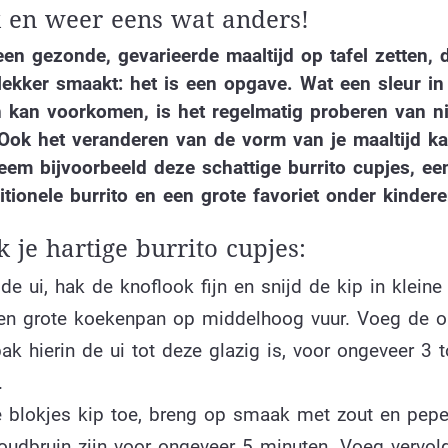
k en weer eens wat anders!
een gezonde, gevarieerde maaltijd op tafel zetten, 
ekker smaakt: het is een opgave. Wat een sleur in
n kan voorkomen, is het regelmatig proberen van n
 Ook het veranderen van de vorm van je maaltijd k
em bijvoorbeeld deze schattige burrito cupjes, een
itionele burrito en een grote favoriet onder kinder
 je hartige burrito cupjes:
de ui, hak de knoflook fijn en snijd de kip in kleine
een grote koekenpan op middelhoog vuur. Voeg de oli
ak hierin de ui tot deze glazig is, voor ongeveer 3 t
.
 blokjes kip toe, breng op smaak met zout en pepe
goudbruin zijn voor ongeveer 5 minuten. Voeg vervol