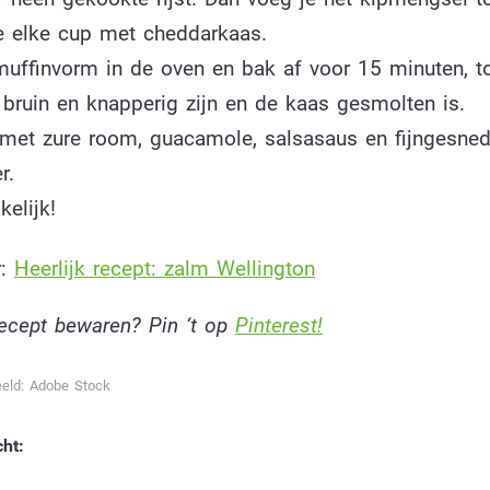
e elke cup met cheddarkaas.
muffinvorm in de oven en bak af voor 15 minuten, t
’s bruin en knapperig zijn en de kaas gesmolten is.
 met zure room, guacamole, salsasaus en fijngesne
r.
elijk!
r:
Heerlijk recept: zalm Wellington
 recept bewaren? Pin ‘t op
Pinterest!
eld: Adobe Stock
cht: