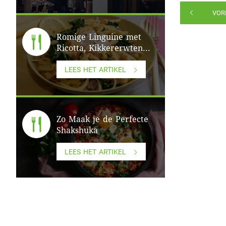
VOR
Romige Linguine met
Ricotta, Kikkererwten...
LEES HET ARTIKEL
Zo Maak je de Perfecte
Shakshuka
LEES HET ARTIKEL