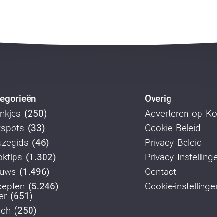
egorieën
Overig
nkjes
(250)
Adverteren op K
tspots
(33)
Cookie Beleid
uzegids
(46)
Privacy Beleid
ktips
(1.302)
Privacy Instelling
euws
(1.496)
Contact
cepten
(5.246)
Cookie-instellinge
er
(651)
nch
(250)