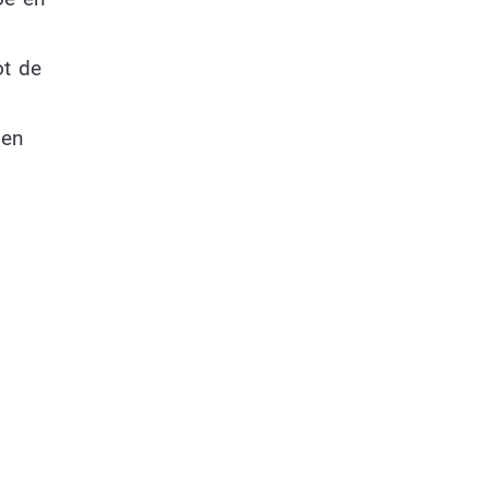
ot de
den