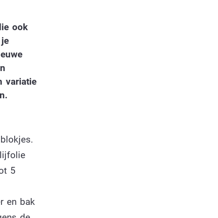
die ook
 je
ieuwe
an
 variatie
en.
 blokjes.
jfolie
ot 5
r en bak
gens de