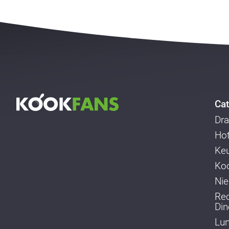
Cat
Dra
Ho
Ke
Koo
Ni
Re
Din
Lu