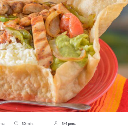
sma
30 min.
3/4 pers.