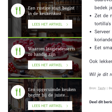
bedek j
Een rustige start begint
in de keukenkast
Zet de 
tortilla
LEES HET ARTIKEL
Serveer
koriande
Eet smak
Waarom laagjesdesserts
zo handig zijn
Ook lekke
LEES HET ARTIKEL
Wil je dit
Bron:
Tasty
| Be
Een opgeruimde keuken
begint bij de juiste...
Deel dit beri
LEES HET ARTIKEL