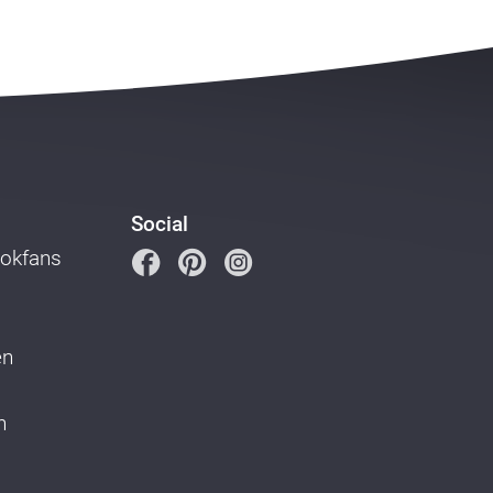
Social
ookfans
en
n