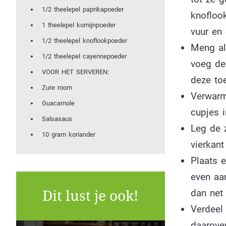
1/2 theelepel paprikapoeder
knofloo
1 theelepel komijnpoeder
vuur en
1/2 theelepel knoflookpoeder
Meng all
1/2 theelepel cayennepoeder
voeg de
VOOR HET SERVEREN:
deze to
Zure room
Verwarm
Guacamole
cupjes i
Salsasaus
Leg de z
10 gram koriander
vierkant
Plaats e
even aa
dan net 
Dit lust je ook!
Verdeel
daarove