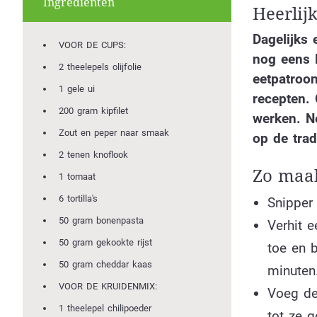
Ingrediënten
Heerlij
Dagelijks 
VOOR DE CUPS:
nog eens l
2 theelepels olijfolie
eetpatroo
1 gele ui
recepten.
200 gram kipfilet
werken. Ne
Zout en peper naar smaak
op de trad
2 tenen knoflook
Zo maak
1 tomaat
6 tortilla's
Snipper 
50 gram bonenpasta
Verhit 
50 gram gekookte rijst
toe en b
50 gram cheddar kaas
minuten
VOOR DE KRUIDENMIX:
Voeg de
1 theelepel chilipoeder
tot ze 