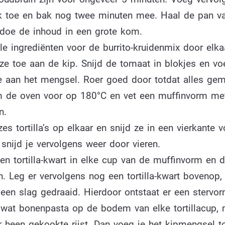
k toe en bak nog twee minuten mee. Haal de pan va
 doe de inhoud in een grote kom.
e ingrediënten voor de burrito-kruidenmix door elka
ze toe aan de kip. Snijd de tomaat in blokjes en v
e aan het mengsel. Roer goed door totdat alles gem
 de oven voor op 180°C en vet een muffinvorm met
n.
es tortilla’s op elkaar en snijd ze in een vierkante v
 snijd je vervolgens weer door vieren.
en tortilla-kwart in elke cup van de muffinvorm en d
n. Leg er vervolgens nog een tortilla-kwart bovenop,
een slag gedraaid. Hierdoor ontstaat er een stervor
 wat bonenpasta op de bodem van elke tortillacup, 
r heen gekookte rijst. Dan voeg je het kipmengsel t