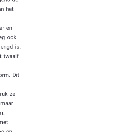
n het
ar en
oeg ook
engd is.
 twaalf
orm. Dit
ruk ze
 maar
m.
met
oe en