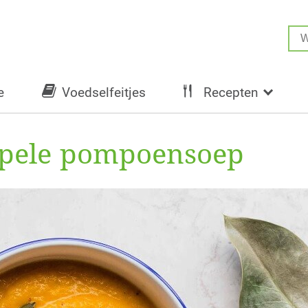
e
Voedselfeitjes
Recepten
impele pompoensoep