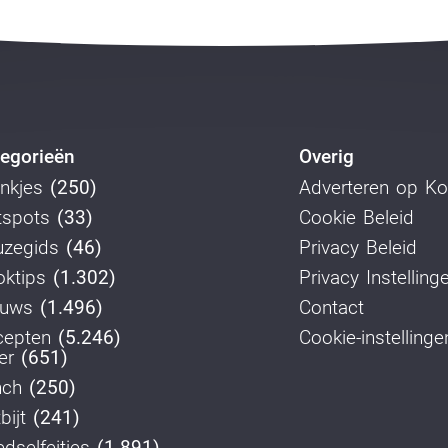
egorieën
Overig
nkjes
(250)
Adverteren op K
tspots
(33)
Cookie Beleid
uzegids
(46)
Privacy Beleid
ktips
(1.302)
Privacy Instelling
euws
(1.496)
Contact
cepten
(5.246)
Cookie-instellinge
er
(651)
nch
(250)
bijt
(241)
dselfeitjes
(1.891)