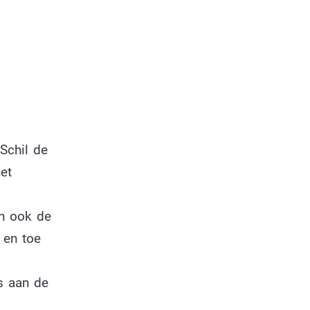
Schil de
et
an ook de
 en toe
s aan de