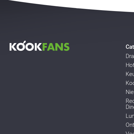
Cat
Dra
Ho
Ke
Koo
Ni
Re
Din
Lu
Ont
Voe