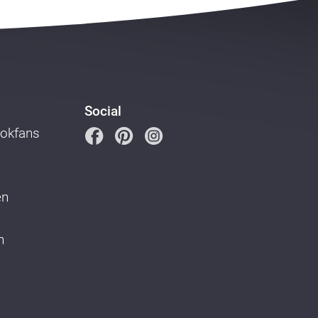
Social
ookfans
en
n