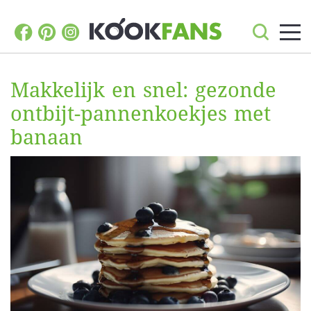
Makkelijk en snel: gezonde
ontbijt-pannenkoekjes met
banaan