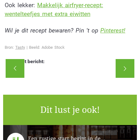
Ook lekker:
Makkelijk airfryer-recept:
wentelteefjes met extra eiwitten
Wil je dit recept bewaren? Pin ‘t op
Pinterest!
Bron:
Tasty
| Beeld: Adobe Stock
Deel dit bericht:
Dit lust je ook!
Een rustige start begint in de...