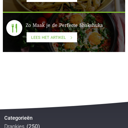
Zo Maak je de Perfecte Shakshuka
LEES HET ARTIKEL
Categorieën
Drankjes
(250)