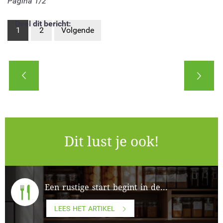
Pagina 1/2
Deel dit bericht:
1
2
Volgende
Dit lust je ook!
Een rustige start begint in de...
LEES HET ARTIKEL