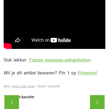
Ook lekker:
Franse uiensoep-gehaktballen
Wil je dit artikel bewaren? Pin ‘t op
Pinterest!
Bron:
Divas Can Cook
| Beeld: videostill
Deel dit bericht: