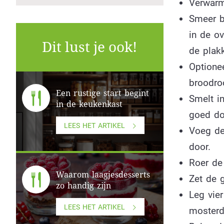
Verwarm
Smeer b
in de o
Dit lust je ook!
de plak
Optione
broodroo
Een rustige start begint
Smelt i
in de keukenkast
goed do
LEES HET ARTIKEL
Voeg de
door.
Roer de
Waarom laagjesdesserts
Zet de 
zo handig zijn
Leg vie
LEES HET ARTIKEL
mosterd