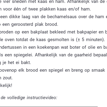
e vier sneden met kaas en ham. Afhankelijk van de 
en voor één of twee plakken kaas en/of ham.
 een dikke laag van de bechamelsaus over de ham 
 een geroosterd plak brood.
broden op een bakplaat bekleed met bakpapier en 
 de oven totdat de kaas gesmolten is (± 5 minuten).
ondertussen in een koekenpan wat boter of olie en b
ls een spiegelei. Afhankelijk van de gaarheid bepaal
 je het ei bakt.
bovenop elk brood een spiegel en breng op smaak
n zout.
elijk!
 de volledige instructievideo: