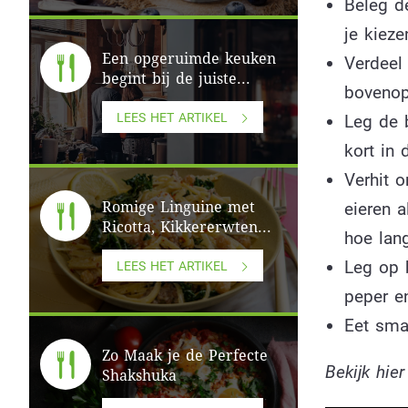
Beleg d
je kiez
Een opgeruimde keuken
Verdeel
begint bij de juiste...
bovenop
LEES HET ARTIKEL
Leg de 
kort in
Verhit 
eieren a
Romige Linguine met
Ricotta, Kikkererwten...
hoe lang
Leg op 
LEES HET ARTIKEL
peper e
Eet smak
Zo Maak je de Perfecte
Bekijk hier
Shakshuka