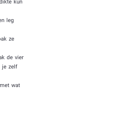
dikte kun
en leg
bak ze
ak de vier
 je zelf
 met wat