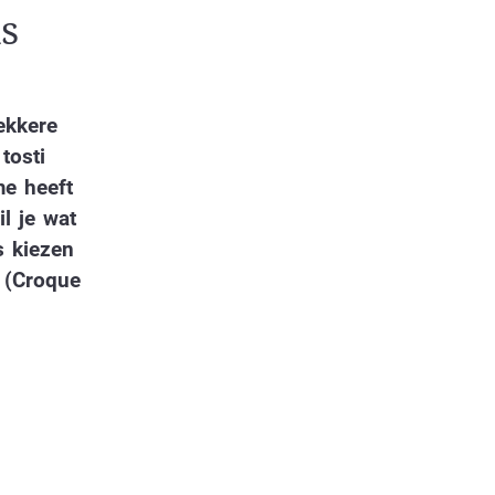
s
ekkere
tosti
me heeft
l je wat
s kiezen
 (Croque