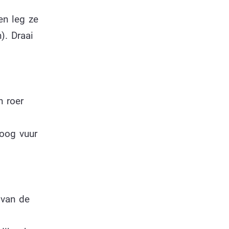
en leg ze
). Draai
n roer
oog vuur
 van de