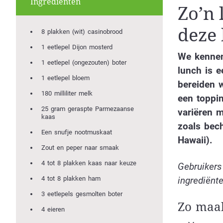
Ingrediënten
Zo’n
deze 
8 plakken (wit) casinobrood
1 eetlepel Dijon mosterd
We kennen 
1 eetlepel (ongezouten) boter
lunch is 
1 eetlepel bloem
bereiden w
180 milliliter melk
een toppin
25 gram geraspte Parmezaanse
variëren m
kaas
zoals bec
Een snufje nootmuskaat
Hawaii).
Zout en peper naar smaak
4 tot 8 plakken kaas naar keuze
Gebruikers
ingrediënte
4 tot 8 plakken ham
3 eetlepels gesmolten boter
Zo maak
4 eieren