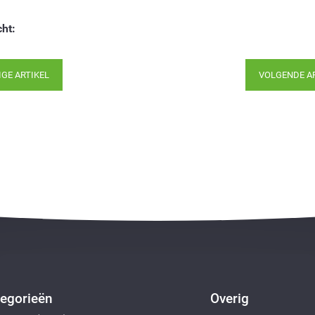
cht:
IGE ARTIKEL
VOLGENDE A
egorieën
Overig