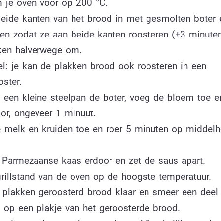
 je oven voor op 200 °C.
eide kanten van het brood in met gesmolten boter 
ven zodat ze aan beide kanten roosteren (±3 minuten
ken halverwege om.
el: je kan de plakken brood ook roosteren in een
ster.
n een kleine steelpan de boter, voeg de bloem toe e
or, ongeveer 1 minuut.
 melk en kruiden toe en roer 5 minuten op middelh
 Parmezaanse kaas erdoor en zet de saus apart.
grillstand van de oven op de hoogste temperatuur.
r plakken geroosterd brood klaar en smeer een deel
 op een plakje van het geroosterde brood.