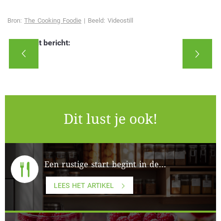
Bron:
The Cooking Foodie
| Beeld: Videostill
Deel dit bericht:
Dit lust je ook!
Een rustige start begint in de...
LEES HET ARTIKEL