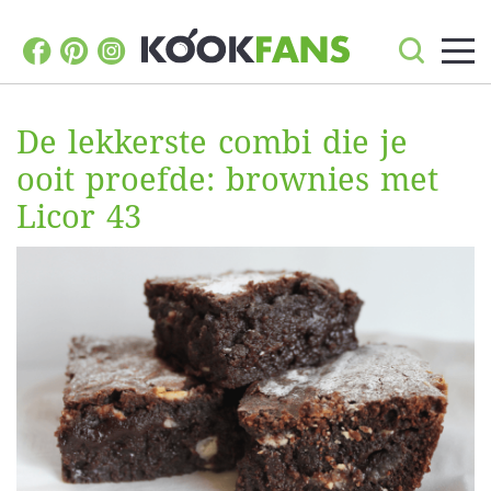
De lekkerste combi die je
ooit proefde: brownies met
Licor 43