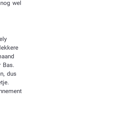
 nog wel
ely
lekkere
 maand
r Bas.
n, dus
tje.
onnement