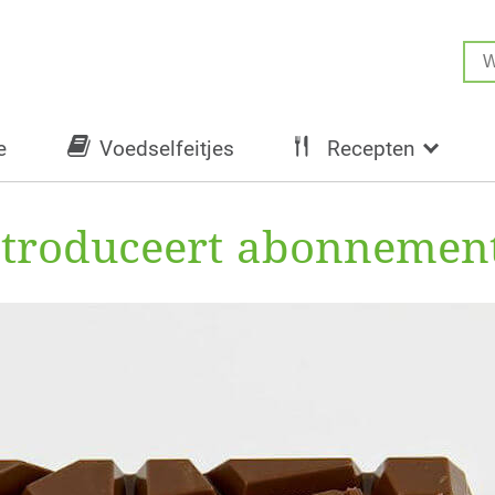
e
Voedselfeitjes
Recepten
ntroduceert abonnement