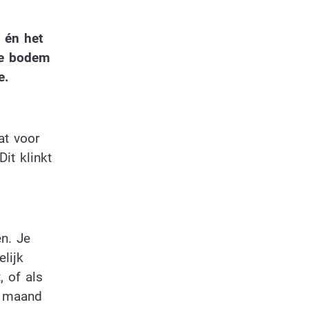
 én het
se bodem
e.
at voor
it klinkt
n. Je
lijk
 of als
e maand