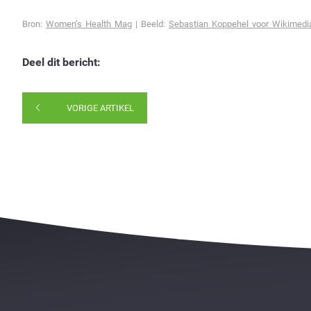
Bron:
Women’s Health Mag
| Beeld:
Sebastian Koppehel voor Wikime
Deel dit bericht:
VORIGE ARTIKEL