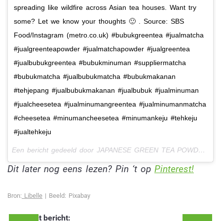
spreading like wildfire across Asian tea houses. Want try
some? Let we know your thoughts 🙂 . Source: SBS
Food/Instagram (metro.co.uk) #bubukgreentea #jualmatcha
#jualgreenteapowder #jualmatchapowder #jualgreentea
#jualbubukgreentea #bubukminuman #suppliermatcha
#bubukmatcha #jualbubukmatcha #bubukmakanan
#tehjepang #jualbubukmakanan #jualbubuk #jualminuman
#jualcheesetea #jualminumangreentea #jualminumanmatcha
#cheesetea #minumancheesetea #minumankeju #tehkeju
#jualtehkeju
Een bericht gedeeld door JAPANESE GREEN TEA POWDER ? (@matchaspecialist) op
Dit later nog eens lezen? Pin ‘t op
Pinterest!
Bron:
Libelle
| Beeld: Pixabay
Deel dit bericht: