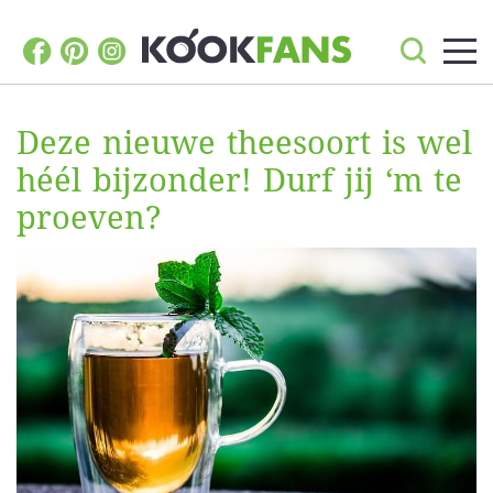
Deze nieuwe theesoort is wel
héél bijzonder! Durf jij ‘m te
proeven?