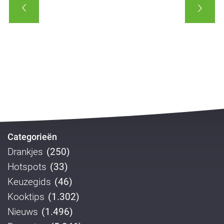
Categorieën
Drankjes
(250)
Hotspots
(33)
Keuzegids
(46)
Kooktips
(1.302)
Nieuws
(1.496)