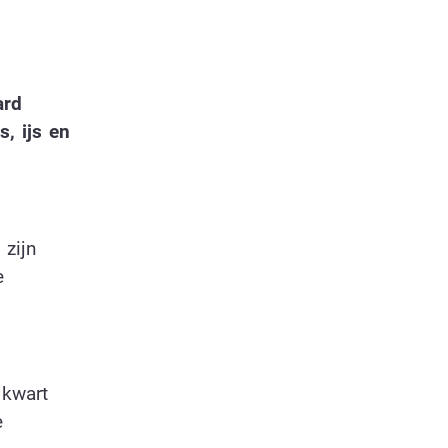
ard
s, ijs en
 zijn
e
 kwart
e