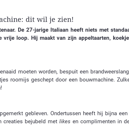
hine: dit wil je zien!
naar. De 27-jarige Italiaan heeft niets met standa
e vrije loop.
Hij maakt van zijn appeltaarten, koekje
e genaaid moeten worden, bespuit een brandweerslang
tjes roomijs geschept door een bouwmachine. Zulk
!
opgemerkt gebleven. Ondertussen heeft hij bijna een
jn creaties bejubeld met
likes
en complimenten in d