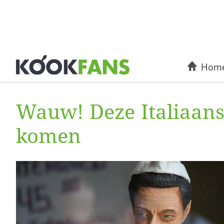
Hom
Wauw! Deze Italiaanse
komen