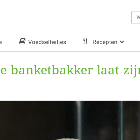
e
Voedselfeitjes
Recepten
 banketbakker laat zijn