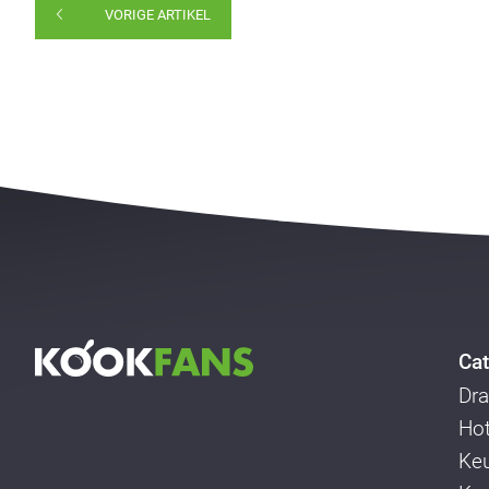
VORIGE ARTIKEL
Cat
Dra
Ho
Ke