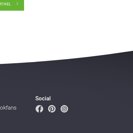
RTIKEL
Social
ookfans