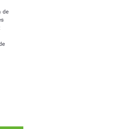
n de
es
t
de