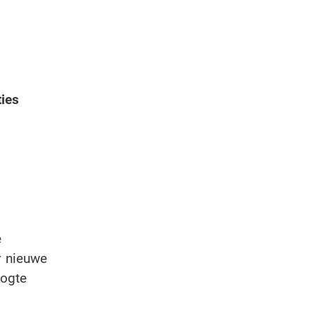
ies
e
r nieuwe
oogte