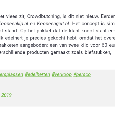
 vlees zit, Crowdbutching, is dit niet nieuw. Eerder
K
oopeenkip.nl
en
K
oopeengeit.nl
. Het concept is sim
ot staart. Op het pakket dat de klant koopt staat ee
k edelhert je precies gekocht hebt, omdat het ove
 pakketen aangeboden: een van twee kilo voor 60 eu
verschillende producten gemaakt zoals biefstukken,
ersplassen
#edelherten
#verkoop
#persco
i 2019