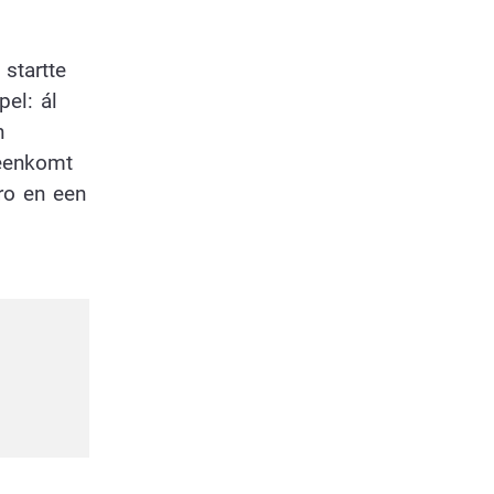
 startte
pel: ál
n
reenkomt
ro en een