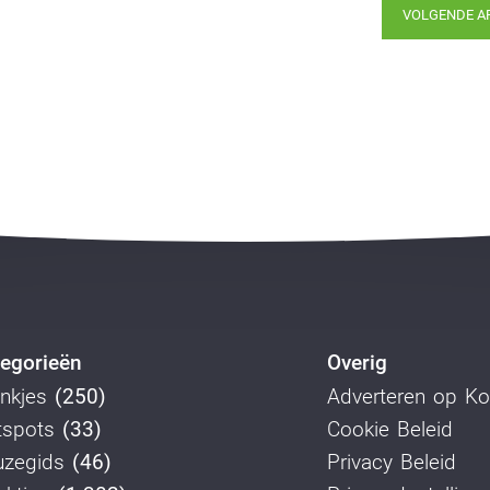
VOLGENDE A
egorieën
Overig
nkjes
(250)
Adverteren op K
tspots
(33)
Cookie Beleid
uzegids
(46)
Privacy Beleid