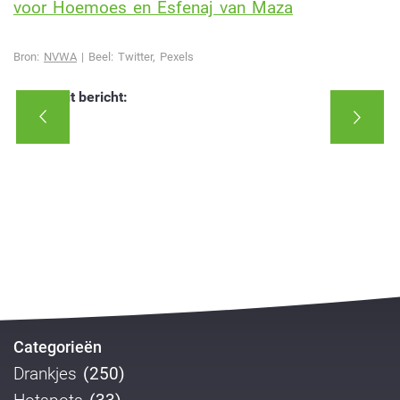
voor Hoemoes en Esfenaj van Maza
Bron:
NVWA
| Beel: Twitter, Pexels
Deel dit bericht:
Categorieën
Drankjes
(250)