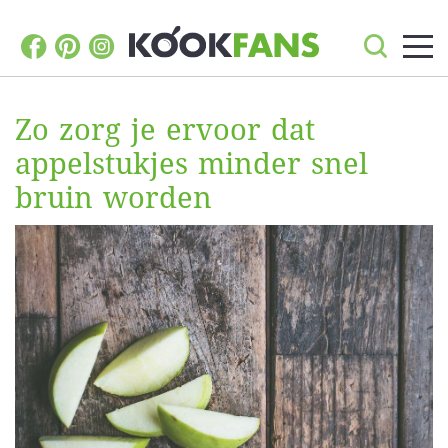
Zo zorg je ervoor dat
appelstukjes minder snel
bruin worden